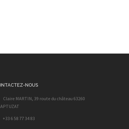
ONTACTEZ-NOUS
Claire MARTIN, 39 route du château 63260
HAPTUZAT
+33 6 58 77 34 83