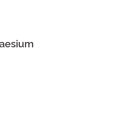
Accueil
Le lieu
Le
aesium