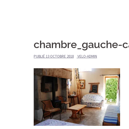
Aller
Le Vieux Vélo
au
contenu
Gîte
chambre_gauche-c
PUBLIÉ
13 OCTOBRE 2018
VELO-ADMIN