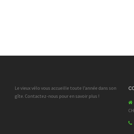
Le vieux vélo vous accueille toute l’année dans son
C
gîte. Contactez-nous pour en savoir plus !
C