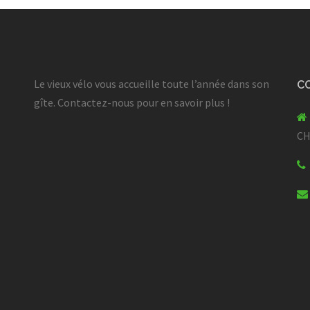
Le vieux vélo vous accueille toute l’année dans son
C
gîte. Contactez-nous pour en savoir plus !
C