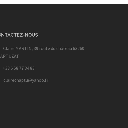
ONTACTEZ-NOUS
Claire MARTIN, 39 route du château 63260
HAPTUZAT
+33 6 58 77 34 83
clairechaptu@yahoo.fr