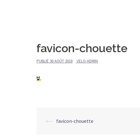
Aller
Le Vieux Vélo
au
contenu
Gîte
favicon-chouette
PUBLIÉ
30 AOÛT 2018
VELO-ADMIN
Navigation
⟵
favicon-chouette
d’article