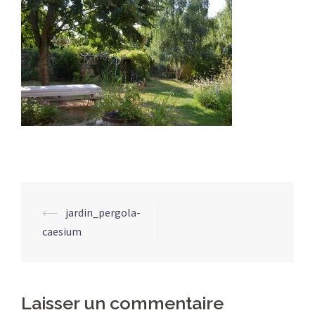
Navigation
⟵
jardin_pergola-
d’article
caesium
Laisser un commentaire