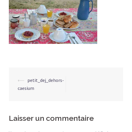
Navigation
⟵
petit_dej_dehors-
d’article
caesium
Laisser un commentaire