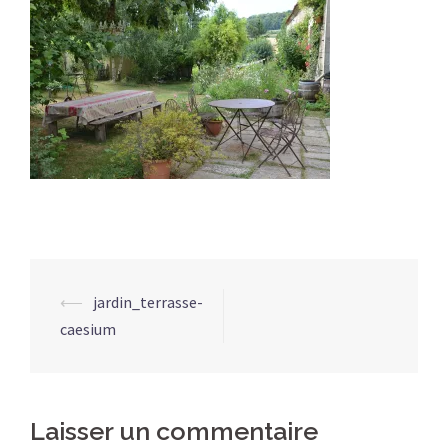
Navigation
⟵
jardin_terrasse-
d’article
caesium
Laisser un commentaire